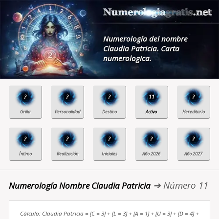
Numerología del nombre
Claudia Patricia. Carta
numerologica.
?
?
?
11
?
?
?
?
?
?
➔ Número 11
Numerología Nombre Claudia Patricia
Cálculo: Claudia Patricia = [C = 3] + [L = 3] + [A = 1] + [U = 3] + [D = 4] +