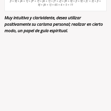
[I = 9] + [A = 1] + [P = 7] + [A = 1] + [T = 2] + [R = 9] + [I = 9] + [C = 3] + [I =
9] + [A = 1] = 65 = 6 + 5 = 11
Muy intuitiva y clarividente, desea utilizar
positivamente su carisma personal; realizar en cierto
modo, un papel de guía espiritual.