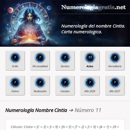
Numerología del nombre Cintia.
Carta numerologica.
?
?
?
11
?
?
?
?
?
?
➔ Número 11
Numerología Nombre Cintia
Cálculo: Cintia = [C = 3] + [I = 9] + [N = 5] + [T = 2] + [I = 9] + [A = 1] = 29 =