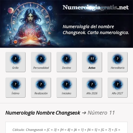
Numerología del nombre
Changseok. Carta numerologica.
?
?
?
11
?
?
?
?
?
?
➔ Número 11
Numerología Nombre Changseok
Cálculo: Changseok = [C = 3] + [H = 8] + [A = 1] + [N = 5] + [G = 7] + [S =