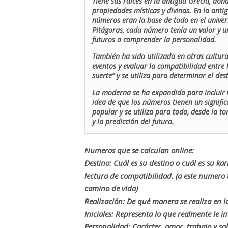
Tiene sus raíces en la antigua Grecia, don
propiedades místicas y divinas. En la antig
números eran la base de todo en el univers
Pitágoras, cada número tenía un valor y un
futuros o comprender la personalidad.
También ha sido utilizada en otras cultur
eventos y evaluar la compatibilidad entre 
suerte” y se utiliza para determinar el de
La moderna se ha expandido para incluir v
idea de que los números tienen un signific
popular y se utiliza para todo, desde la t
y la predicción del futuro.
Numeros que se calculan online:
Destino: Cuál es su destino o cuál es su ka
lectura de compatibilidad. (a este numer
camino de vida)
Realización: De qué manera se realiza en la
Iniciales: Representa lo que realmente le i
Personalidad: Carácter, amor, trabajo y sa