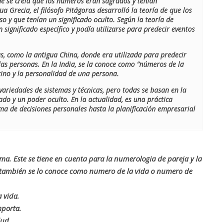
de se creía que los números eran sagrados y tenían
ua Grecia, el filósofo Pitágoras desarrolló la teoría de que los
o y que tenían un significado oculto. Según la teoría de
 significado específico y podía utilizarse para predecir eventos
as, como la antigua China, donde era utilizada para predecir
las personas. En la India, se la conoce como “números de la
stino y la personalidad de una persona.
ariedades de sistemas y técnicas, pero todas se basan en la
ado y un poder oculto. En la actualidad, es una práctica
oma de decisiones personales hasta la planificación empresarial
rma. Este se tiene en cuenta para la numerologia de pareja y la
o también se lo conoce como numero de la vida o numero de
 vida.
mporta.
lud.