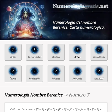
Numerología del nombre
Berenice. Carta numerologica.
?
?
?
7
?
?
?
?
?
?
➔ Número 7
Numerología Nombre Berenice
Cálculo: Berenice = [B = 2] + [E = 5] + [R = 9] + [E = 5] + [N = 5] + [I = 9] +