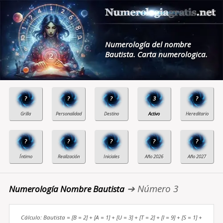
Numerología del nombre
Bautista. Carta numerologica.
?
?
?
3
?
?
?
?
?
?
➔ Número 3
Numerología Nombre Bautista
Cálculo: Bautista = [B = 2] + [A = 1] + [U = 3] + [T = 2] + [I = 9] + [S = 1] +