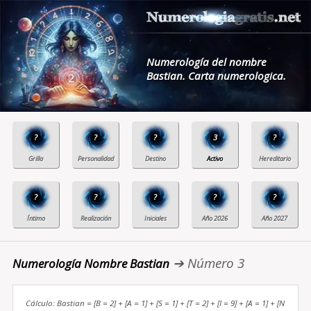
Numerología del nombre
Bastian. Carta numerologica.
?
?
?
3
?
?
?
?
?
?
➔ Número 3
Numerología Nombre Bastian
Cálculo: Bastian = [B = 2] + [A = 1] + [S = 1] + [T = 2] + [I = 9] + [A = 1] + [N