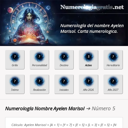
Numerología del nombre Ayelen
Marisol. Carta numerologica.
?
?
?
5
?
?
?
?
?
?
➔ Número 5
Numerología Nombre Ayelen Marisol
Cálculo: Ayelen Marisol = [A = 1] + [Y = 7] + [E = 5] + [L = 3] + [E = 5] + [N