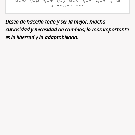
= 5] + [M = 4] + [A = 1] + [R = 9] + [I = 9] + [S = 1] + [O = 6] + [L = 3] = 59 =
5 + 9 = 14 = 1 + 4 = 5
Deseo de hacerlo todo y ser la mejor, mucha
curiosidad y necesidad de cambios; lo más importante
es la libertad y la adaptabilidad.