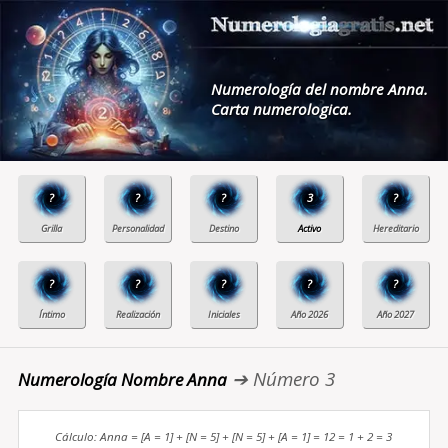
Numerología del nombre Anna.
Carta numerologica.
?
?
?
3
?
?
?
?
?
?
➔ Número 3
Numerología Nombre Anna
Cálculo: Anna = [A = 1] + [N = 5] + [N = 5] + [A = 1] = 12 = 1 + 2 = 3