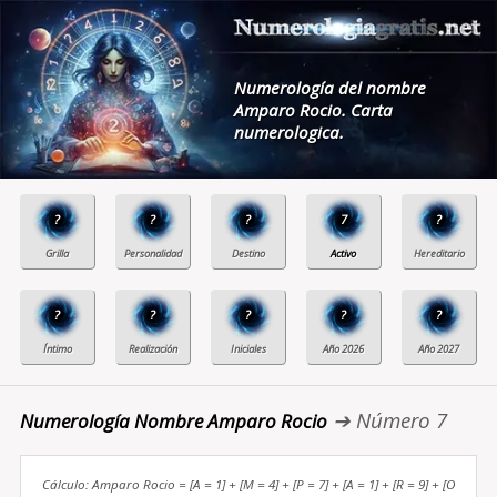
Numerología del nombre
Amparo Rocio. Carta
numerologica.
?
?
?
7
?
?
?
?
?
?
➔ Número 7
Numerología Nombre Amparo Rocio
Cálculo: Amparo Rocio = [A = 1] + [M = 4] + [P = 7] + [A = 1] + [R = 9] + [O