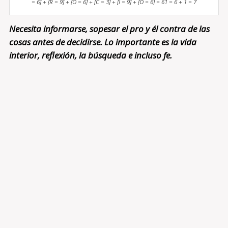
= 6] + [R = 9] + [O = 6] + [C = 3] + [I = 9] + [O = 6] = 61 = 6 + 1 = 7
Necesita informarse, sopesar el pro y él contra de las
cosas antes de decidirse. Lo importante es la vida
interior, reflexión, la búsqueda e incluso fe.