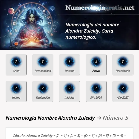
Numerología del nombre
Alondra Zuleidy. Carta
numerologica.
?
?
?
5
?
?
?
?
?
?
➔ Número 5
Numerología Nombre Alondra Zuleidy
Cálculo: Alondra Zuleidy = [A = 1] + [L = 3] + [O = 6] + [N = 5] + [D = 4] +