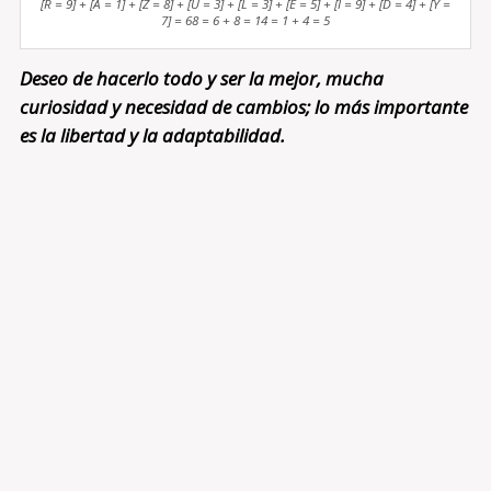
[R = 9] + [A = 1] + [Z = 8] + [U = 3] + [L = 3] + [E = 5] + [I = 9] + [D = 4] + [Y =
7] = 68 = 6 + 8 = 14 = 1 + 4 = 5
Deseo de hacerlo todo y ser la mejor, mucha
curiosidad y necesidad de cambios; lo más importante
es la libertad y la adaptabilidad.