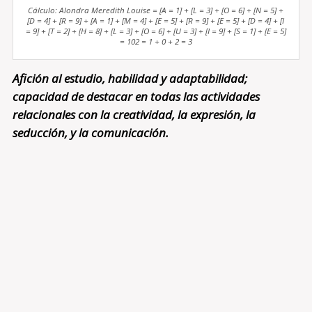
Cálculo: Alondra Meredith Louise = [A = 1] + [L = 3] + [O = 6] + [N = 5] +
[D = 4] + [R = 9] + [A = 1] + [M = 4] + [E = 5] + [R = 9] + [E = 5] + [D = 4] + [I
= 9] + [T = 2] + [H = 8] + [L = 3] + [O = 6] + [U = 3] + [I = 9] + [S = 1] + [E = 5]
= 102 = 1 + 0 + 2 = 3
Afición al estudio, habilidad y adaptabilidad;
capacidad de destacar en todas las actividades
relacionales con la creatividad, la expresión, la
seducción, y la comunicación.