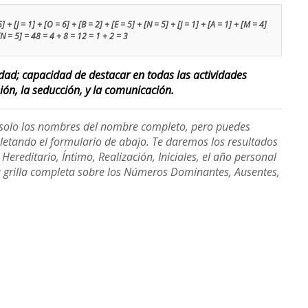
 + [J = 1] + [O = 6] + [B = 2] + [E = 5] + [N = 5] + [J = 1] + [A = 1] + [M = 4]
 [N = 5] = 48 = 4 + 8 = 12 = 1 + 2 = 3
lidad; capacidad de destacar en todas las actividades
sión, la seducción, y la comunicación.
e solo los nombres del nombre completo, pero puedes
etando el formulario de abajo. Te daremos los resultados
ereditario, Íntimo, Realización, Iniciales, el año personal
a grilla completa sobre los Números Dominantes, Ausentes,