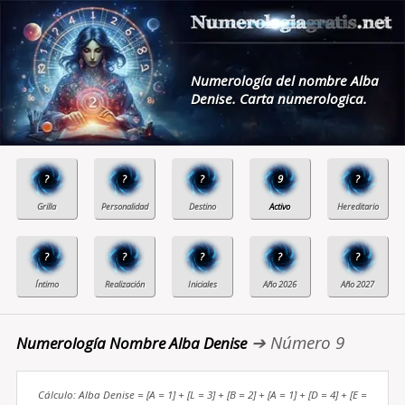
Numerología del nombre Alba
Denise. Carta numerologica.
?
?
?
9
?
?
?
?
?
?
➔ Número 9
Numerología Nombre Alba Denise
Cálculo: Alba Denise = [A = 1] + [L = 3] + [B = 2] + [A = 1] + [D = 4] + [E =