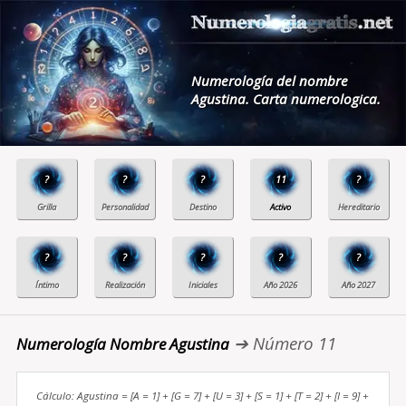
Numerología del nombre
Agustina. Carta numerologica.
?
?
?
11
?
?
?
?
?
?
➔ Número 11
Numerología Nombre Agustina
Cálculo: Agustina = [A = 1] + [G = 7] + [U = 3] + [S = 1] + [T = 2] + [I = 9] +