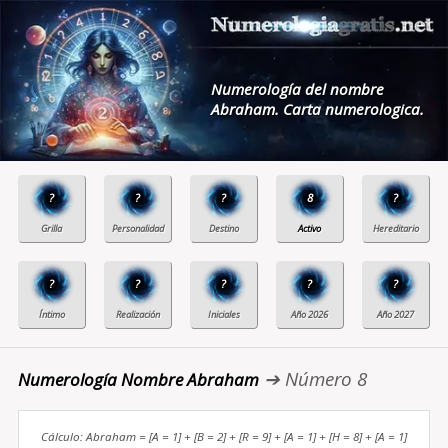
Numerología del nombre
Abraham. Carta numerologica.
?
?
?
8
?
?
?
?
?
?
➔ Número 8
Numerología Nombre Abraham
Cálculo: Abraham = [A = 1] + [B = 2] + [R = 9] + [A = 1] + [H = 8] + [A = 1]