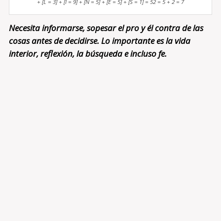
+ [L = 3] + [I = 9] + [N = 5] + [E = 5] + [S = 1] = 52 = 5 + 2 = 7
Necesita informarse, sopesar el pro y él contra de las
cosas antes de decidirse. Lo importante es la vida
interior, reflexión, la búsqueda e incluso fe.