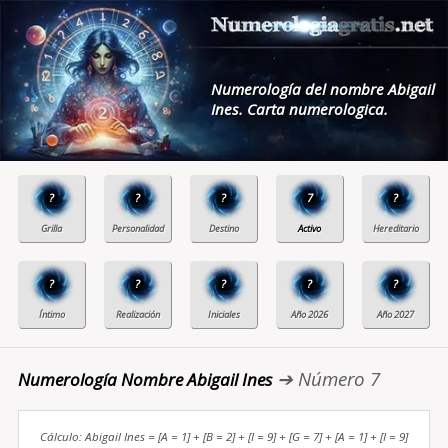
Numerología del nombre Abigail
Ines. Carta numerologica.
?
?
?
7
?
?
?
?
?
?
➔ Número 7
Numerología Nombre Abigail Ines
Cálculo: Abigail Ines = [A = 1] + [B = 2] + [I = 9] + [G = 7] + [A = 1] + [I = 9]