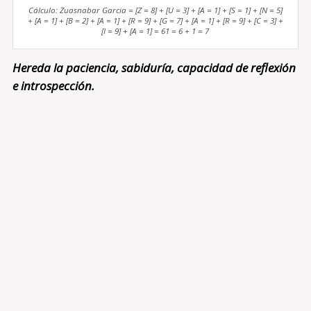
Cálculo: Zuasnabar Garcia = [Z = 8] + [U = 3] + [A = 1] + [S = 1] + [N = 5]
+ [A = 1] + [B = 2] + [A = 1] + [R = 9] + [G = 7] + [A = 1] + [R = 9] + [C = 3] +
[I = 9] + [A = 1] = 61 = 6 + 1 = 7
Hereda la paciencia, sabiduría, capacidad de reflexión
e introspección.