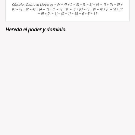
Cálculo: Vilanova Lloveras = [V = 4] + [I = 9] + [L = 3] + [A = 1] + [N = 5] +
[O = 6] + [V = 4] + [A = 1] + [L = 3] + [L = 3] + [O = 6] + [V = 4] + [E = 5] + [R
= 9] + [A = 1] + [S = 1] = 65 = 6 + 5 = 11
Hereda el poder y dominio.