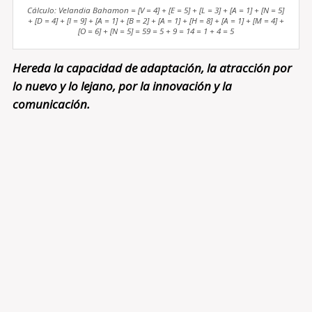
Cálculo: Velandia Bahamon = [V = 4] + [E = 5] + [L = 3] + [A = 1] + [N = 5]
+ [D = 4] + [I = 9] + [A = 1] + [B = 2] + [A = 1] + [H = 8] + [A = 1] + [M = 4] +
[O = 6] + [N = 5] = 59 = 5 + 9 = 14 = 1 + 4 = 5
Hereda la capacidad de adaptación, la atracción por
lo nuevo y lo lejano, por la innovación y la
comunicación.