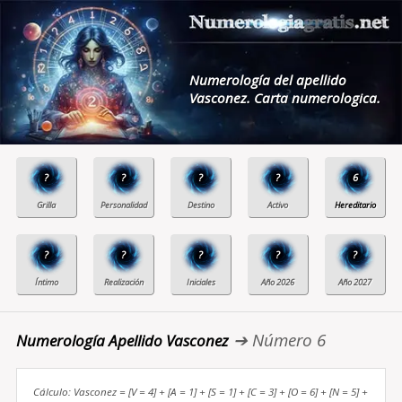
Numerología del apellido
Vasconez. Carta numerologica.
?
?
?
?
6
?
?
?
?
?
➔ Número 6
Numerología Apellido Vasconez
Cálculo: Vasconez = [V = 4] + [A = 1] + [S = 1] + [C = 3] + [O = 6] + [N = 5] +