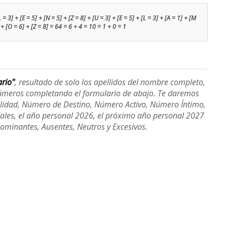
 3] + [E = 5] + [N = 5] + [Z = 8] + [U = 3] + [E = 5] + [L = 3] + [A = 1] + [M
 + [O = 6] + [Z = 8] = 64 = 6 + 4 = 10 = 1 + 0 = 1
ario"
, resultado de solo los apellidos del nombre completo,
úmeros completando el formulario de abajo. Te daremos
alidad, Número de Destino, Número Activo, Número Íntimo,
ales, el año personal 2026, el próximo año personal 2027
Dominantes, Ausentes, Neutros y Excesivos.