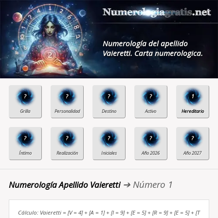
Numerología del apellido
Vaieretti. Carta numerologica.
?
?
?
?
1
?
?
?
?
?
➔ Número 1
Numerología Apellido Vaieretti
Cálculo: Vaieretti = [V = 4] + [A = 1] + [I = 9] + [E = 5] + [R = 9] + [E = 5] + [T