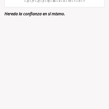
= 2] + [T = 2] + [I = 9] = 46 = 4 + 6 = 10 = 1 + 0 = 1
Hereda la confianza en sí mismo.