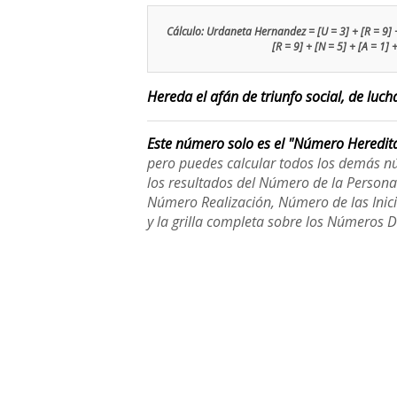
Cálculo: Urdaneta Hernandez = [U = 3] + [R = 9] + [
[R = 9] + [N = 5] + [A = 1] 
Hereda el afán de triunfo social, de lucha
Este número solo es el "Número Heredit
pero puedes calcular todos los demás n
los resultados del Número de la Person
Número Realización, Número de las Inici
y la grilla completa sobre los Números 