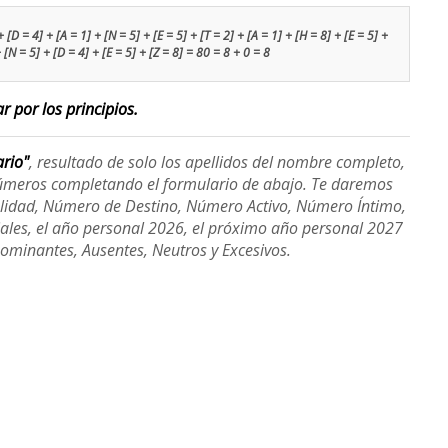
D = 4] + [A = 1] + [N = 5] + [E = 5] + [T = 2] + [A = 1] + [H = 8] + [E = 5] +
+ [N = 5] + [D = 4] + [E = 5] + [Z = 8] = 80 = 8 + 0 = 8
r por los principios.
ario"
, resultado de solo los apellidos del nombre completo,
úmeros completando el formulario de abajo. Te daremos
alidad, Número de Destino, Número Activo, Número Íntimo,
ales, el año personal 2026, el próximo año personal 2027
Dominantes, Ausentes, Neutros y Excesivos.