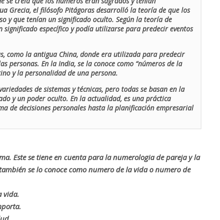
de se creía que los números eran sagrados y tenían
ua Grecia, el filósofo Pitágoras desarrolló la teoría de que los
o y que tenían un significado oculto. Según la teoría de
 significado específico y podía utilizarse para predecir eventos
as, como la antigua China, donde era utilizada para predecir
las personas. En la India, se la conoce como “números de la
stino y la personalidad de una persona.
ariedades de sistemas y técnicas, pero todas se basan en la
ado y un poder oculto. En la actualidad, es una práctica
oma de decisiones personales hasta la planificación empresarial
rma. Este se tiene en cuenta para la numerologia de pareja y la
o también se lo conoce como numero de la vida o numero de
 vida.
mporta.
lud.