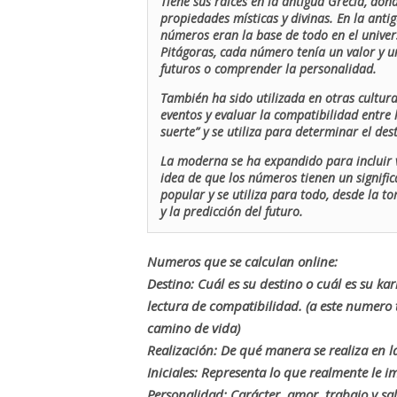
Tiene sus raíces en la antigua Grecia, don
propiedades místicas y divinas. En la antig
números eran la base de todo en el univers
Pitágoras, cada número tenía un valor y un
futuros o comprender la personalidad.
También ha sido utilizada en otras cultur
eventos y evaluar la compatibilidad entre 
suerte” y se utiliza para determinar el de
La moderna se ha expandido para incluir v
idea de que los números tienen un signific
popular y se utiliza para todo, desde la t
y la predicción del futuro.
Numeros que se calculan online:
Destino: Cuál es su destino o cuál es su ka
lectura de compatibilidad. (a este numer
camino de vida)
Realización: De qué manera se realiza en la
Iniciales: Representa lo que realmente le i
Personalidad: Carácter, amor, trabajo y sa