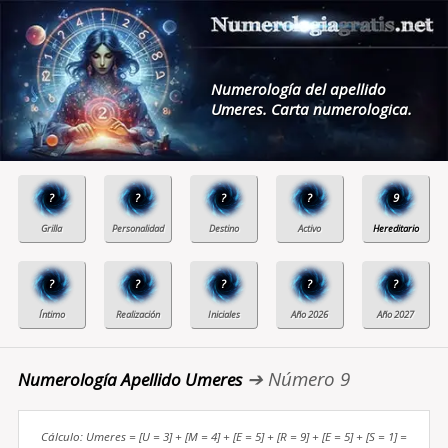
Numerología del apellido
Umeres. Carta numerologica.
?
?
?
?
9
?
?
?
?
?
➔ Número 9
Numerología Apellido Umeres
Cálculo: Umeres = [U = 3] + [M = 4] + [E = 5] + [R = 9] + [E = 5] + [S = 1] =