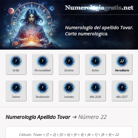
Numerología del apellido Tovar.
Carta numerologica.
?
?
?
?
22
?
?
?
?
?
➔ Número 22
Numerología Apellido Tovar
Cálculo: Tovar = [T = 2] + [O = 6] + [V = 4] + [A = 1] + [R = 9] = 22