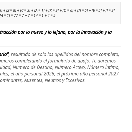
] + [Z = 8] + [C = 3] + [A = 1] + [R = 9] + [O = 6] + [N = 5] + [E = 5] + [I = 9]
 [A = 1] = 77 = 7 + 7 = 14 = 1 + 4 = 5
racción por lo nuevo y lo lejano, por la innovación y la
ario"
, resultado de solo los apellidos del nombre completo,
úmeros completando el formulario de abajo. Te daremos
alidad, Número de Destino, Número Activo, Número Íntimo,
ales, el año personal 2026, el próximo año personal 2027
Dominantes, Ausentes, Neutros y Excesivos.