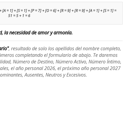
 [A = 1] + [S = 1] + [P = 7] + [O = 6] + [R = 9] + [R = 9] + [A = 1] + [S = 1] =
51 = 5 + 1 = 6
ad, la necesidad de amor y armonía.
ario"
, resultado de solo los apellidos del nombre completo,
úmeros completando el formulario de abajo. Te daremos
alidad, Número de Destino, Número Activo, Número Íntimo,
ales, el año personal 2026, el próximo año personal 2027
Dominantes, Ausentes, Neutros y Excesivos.