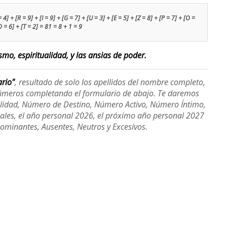
] + [R = 9] + [I = 9] + [G = 7] + [U = 3] + [E = 5] + [Z = 8] + [P = 7] + [O =
O = 6] + [T = 2] = 81 = 8 + 1 = 9
smo, espiritualidad, y las ansias de poder.
ario"
, resultado de solo los apellidos del nombre completo,
úmeros completando el formulario de abajo. Te daremos
alidad, Número de Destino, Número Activo, Número Íntimo,
ales, el año personal 2026, el próximo año personal 2027
Dominantes, Ausentes, Neutros y Excesivos.