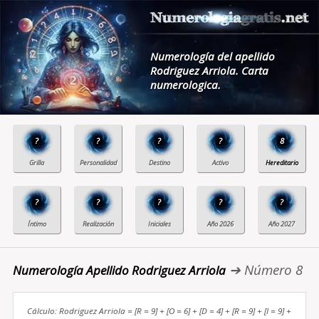
Numerología del apellido
Rodriguez Arriola. Carta
numerologica.
?
?
?
?
8
?
?
?
?
?
➔ Número 8
Numerología Apellido Rodriguez Arriola
Cálculo: Rodriguez Arriola = [R = 9] + [O = 6] + [D = 4] + [R = 9] + [I = 9] +