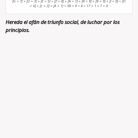
[G = 7] + [U = 3] + [E = 5] + [Z = 8] + [A = 1] + [R = 9] + [R = 9] + [I = 9] + [O
= 6] + [L = 3] + [A = 1] = 98 = 9 + 8 = 17 = 1 + 7 = 8
Hereda el afán de triunfo social, de luchar por los
principios.