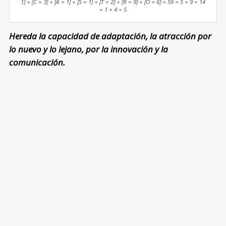
1] + [C = 3] + [A = 1] + [S = 1] + [T = 2] + [R = 9] + [O = 6] = 59 = 5 + 9 = 14
= 1 + 4 = 5
Hereda la capacidad de adaptación, la atracción por
lo nuevo y lo lejano, por la innovación y la
comunicación.