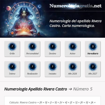
Numerología del apellido Rivera
Castro. Carta numerologica.
?
?
?
?
5
?
?
?
?
?
➔ Número 5
Numerología Apellido Rivera Castro
Cálculo: Rivera Castro = [R = 9] + [I = 9] + [V = 4] + [E = 5] + [R = 9] + [A =