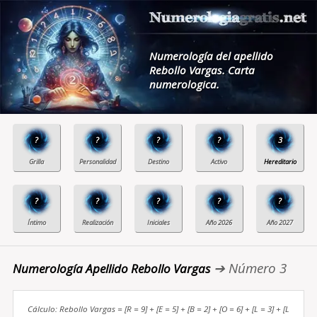
Numerología del apellido
Rebollo Vargas. Carta
numerologica.
?
?
?
?
3
?
?
?
?
?
➔ Número 3
Numerología Apellido Rebollo Vargas
Cálculo: Rebollo Vargas = [R = 9] + [E = 5] + [B = 2] + [O = 6] + [L = 3] + [L