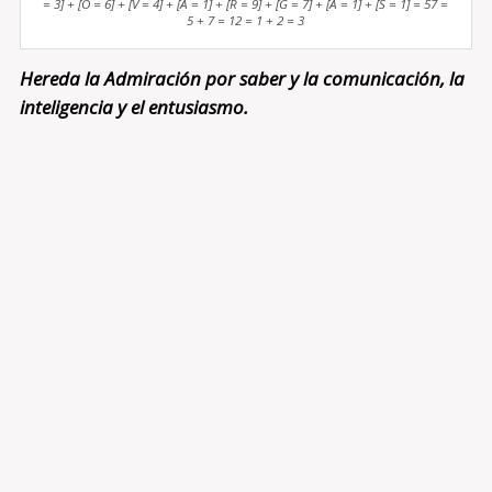
= 3] + [O = 6] + [V = 4] + [A = 1] + [R = 9] + [G = 7] + [A = 1] + [S = 1] = 57 =
5 + 7 = 12 = 1 + 2 = 3
Hereda la Admiración por saber y la comunicación, la
inteligencia y el entusiasmo.