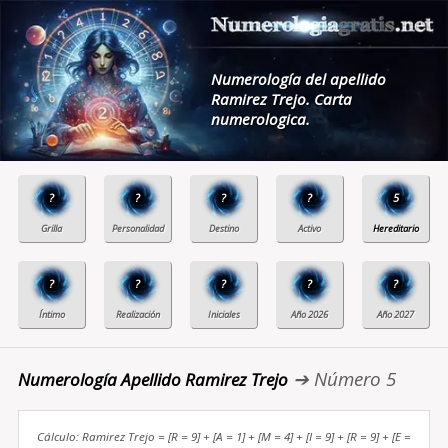
Numerología del apellido
Ramirez Trejo. Carta
numerologica.
?
?
?
?
5
?
?
?
?
?
➔ Número 5
Numerología Apellido Ramirez Trejo
Cálculo: Ramirez Trejo = [R = 9] + [A = 1] + [M = 4] + [I = 9] + [R = 9] + [E =