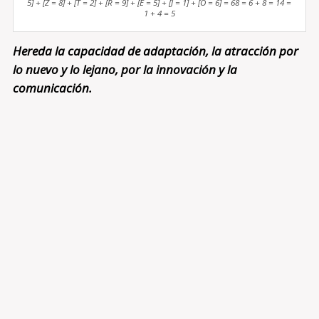
5] + [Z = 8] + [T = 2] + [R = 9] + [E = 5] + [J = 1] + [O = 6] = 68 = 6 + 8 = 14 =
1 + 4 = 5
Hereda la capacidad de adaptación, la atracción por
lo nuevo y lo lejano, por la innovación y la
comunicación.