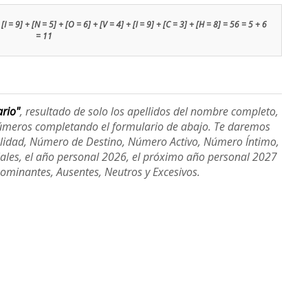
[I = 9] + [N = 5] + [O = 6] + [V = 4] + [I = 9] + [C = 3] + [H = 8] = 56 = 5 + 6
= 11
ario"
, resultado de solo los apellidos del nombre completo,
úmeros completando el formulario de abajo. Te daremos
alidad, Número de Destino, Número Activo, Número Íntimo,
ales, el año personal 2026, el próximo año personal 2027
Dominantes, Ausentes, Neutros y Excesivos.