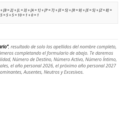
 [B = 2] + [L = 3] + [A = 1] + [P = 7] + [E = 5] + [R = 9] + [E = 5] + [Z = 8] =
5 = 5 + 5 = 10 = 1 + 0 = 1
ario"
, resultado de solo los apellidos del nombre completo,
úmeros completando el formulario de abajo. Te daremos
alidad, Número de Destino, Número Activo, Número Íntimo,
ales, el año personal 2026, el próximo año personal 2027
Dominantes, Ausentes, Neutros y Excesivos.