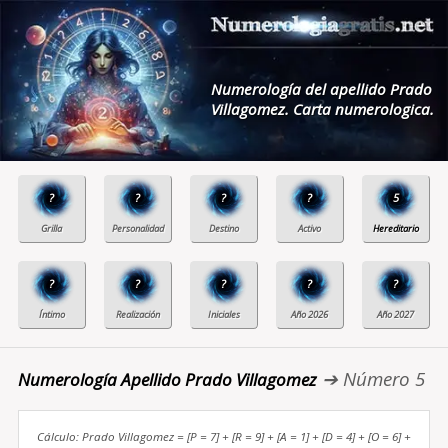
Numerología del apellido Prado
Villagomez. Carta numerologica.
?
?
?
?
5
?
?
?
?
?
➔ Número 5
Numerología Apellido Prado Villagomez
Cálculo: Prado Villagomez = [P = 7] + [R = 9] + [A = 1] + [D = 4] + [O = 6] +