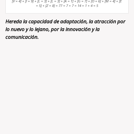
[V = 4] + [I = 9] + [L = 3] + [L = 3] + [A = 1] + [G = 7] + [O = 6] + [M = 4] + [E
= 5] + [Z = 8] = 77 = 7 + 7 = 14 = 1 + 4 = 5
Hereda la capacidad de adaptación, la atracción por
lo nuevo y lo lejano, por la innovación y la
comunicación.