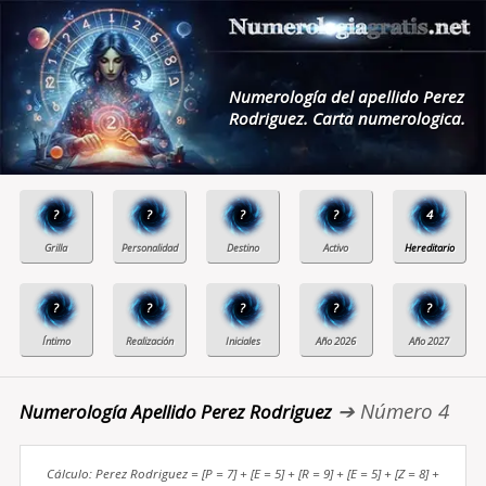
Numerología del apellido Perez
Rodriguez. Carta numerologica.
?
?
?
?
4
?
?
?
?
?
➔ Número 4
Numerología Apellido Perez Rodriguez
Cálculo: Perez Rodriguez = [P = 7] + [E = 5] + [R = 9] + [E = 5] + [Z = 8] +