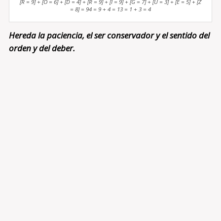
[R = 9] + [O = 6] + [D = 4] + [R = 9] + [I = 9] + [G = 7] + [U = 3] + [E = 5] + [Z
= 8] = 94 = 9 + 4 = 13 = 1 + 3 = 4
Hereda la paciencia, el ser conservador y el sentido del
orden y del deber.