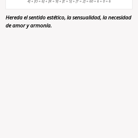
4] + [O = 6] + [R = 9] + [E = 5] + [T = 2] = 60 = 6 + 0 = 6
Hereda el sentido estético, la sensualidad, la necesidad
de amor y armonía.