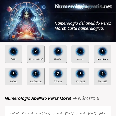
Numerología del apellido Perez
Moret. Carta numerologica.
?
?
?
?
6
?
?
?
?
?
➔ Número 6
Numerología Apellido Perez Moret
Cálculo: Perez Moret = [P = 7] + [E = 5] + [R = 9] + [E = 5] + [Z = 8] + [M =