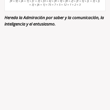
[R = 9] + [A = 1] + [C = 3] + [O = 6] + [R = 9] + [B = 2] + [E = 5] + [L = 3] + [L
= 3] + [A = 1] = 75 = 7 + 5 = 12 = 1 + 2 = 3
Hereda la Admiración por saber y la comunicación, la
inteligencia y el entusiasmo.