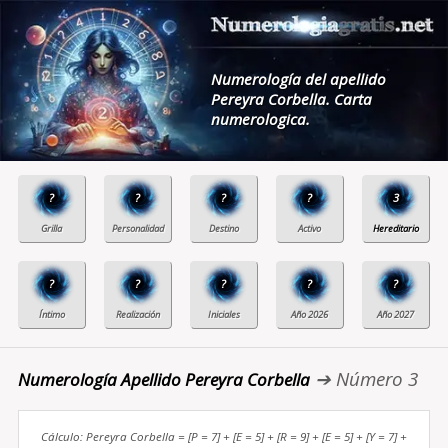
Numerología del apellido
Pereyra Corbella. Carta
numerologica.
?
?
?
?
3
?
?
?
?
?
➔ Número 3
Numerología Apellido Pereyra Corbella
Cálculo: Pereyra Corbella = [P = 7] + [E = 5] + [R = 9] + [E = 5] + [Y = 7] +