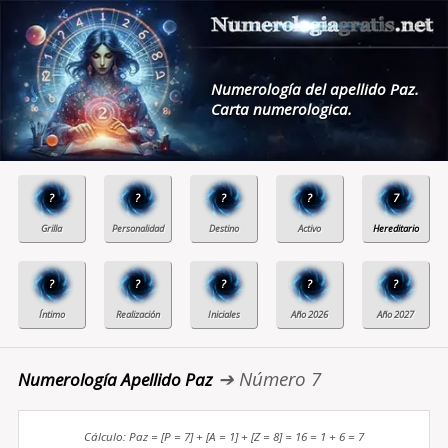
Numerología del apellido Paz.
Carta numerologica.
?
?
?
?
7
?
?
?
?
?
➔ Número 7
Numerología Apellido Paz
Cálculo: Paz = [P = 7] + [A = 1] + [Z = 8] = 16 = 1 + 6 = 7