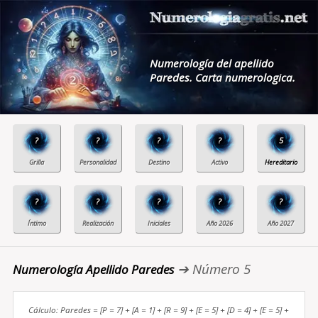
Numerología del apellido
Paredes. Carta numerologica.
?
?
?
?
5
?
?
?
?
?
➔ Número 5
Numerología Apellido Paredes
Cálculo: Paredes = [P = 7] + [A = 1] + [R = 9] + [E = 5] + [D = 4] + [E = 5] +