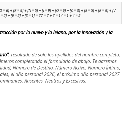
= 6] + [R = 9] + [N = 5] + [I = 9] + [O = 6] + [C = 3] + [E = 5] + [R = 9] + [V
T = 2] + [E = 5] + [S = 1] = 77 = 7 + 7 = 14 = 1 + 4 = 5
racción por lo nuevo y lo lejano, por la innovación y la
ario"
, resultado de solo los apellidos del nombre completo,
úmeros completando el formulario de abajo. Te daremos
alidad, Número de Destino, Número Activo, Número Íntimo,
ales, el año personal 2026, el próximo año personal 2027
Dominantes, Ausentes, Neutros y Excesivos.