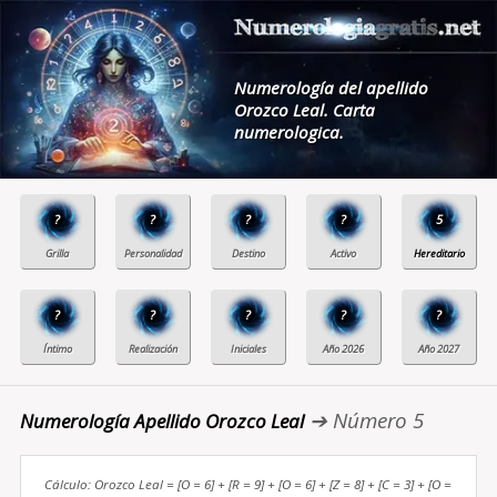
Numerología del apellido
Orozco Leal. Carta
numerologica.
?
?
?
?
5
?
?
?
?
?
➔ Número 5
Numerología Apellido Orozco Leal
Cálculo: Orozco Leal = [O = 6] + [R = 9] + [O = 6] + [Z = 8] + [C = 3] + [O =