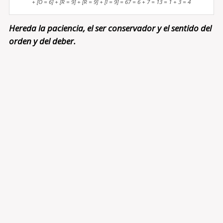
+ [O = 6] + [R = 9] + [R = 9] + [I = 9] = 67 = 6 + 7 = 13 = 1 + 3 = 4
Hereda la paciencia, el ser conservador y el sentido del
orden y del deber.