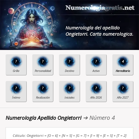
Numerología del apellido
Ongietorri. Carta numerologica.
?
?
?
?
4
?
?
?
?
?
➔ Número 4
Numerología Apellido Ongietorri
Cálculo: Ongietorri = [O = 6] + [N = 5] + [G = 7] + [I = 9] + [E = 5] + [T = 2]