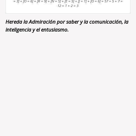
= 3] + [O = 6] + [R = 9] + [N = 5] + [E = 5] + [J = 1] + [O = 6] = 57 = 5 + 7 =
12 = 1 + 2 = 3
Hereda la Admiración por saber y la comunicación, la
inteligencia y el entusiasmo.