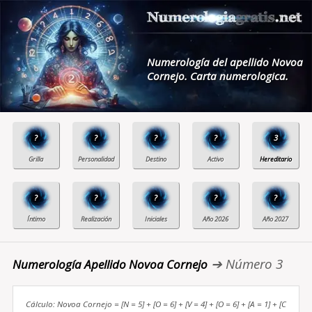
Numerología del apellido Novoa
Cornejo. Carta numerologica.
?
?
?
?
3
?
?
?
?
?
➔ Número 3
Numerología Apellido Novoa Cornejo
Cálculo: Novoa Cornejo = [N = 5] + [O = 6] + [V = 4] + [O = 6] + [A = 1] + [C