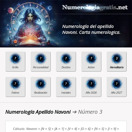
Numerología del apellido
Navoni. Carta numerologica.
?
?
?
?
3
?
?
?
?
?
➔ Número 3
Numerología Apellido Navoni
Cálculo: Navoni = [N = 5] + [A = 1] + [V = 4] + [O = 6] + [N = 5] + [I = 9] =