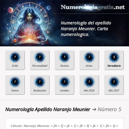
Numerología del apellido
Naranjo Meunier. Carta
numerologica.
?
?
?
?
5
?
?
?
?
?
➔ Número 5
Numerología Apellido Naranjo Meunier
Cálculo: Naranjo Meunier = [N = 5] + [A = 1] + [R = 9] + [A = 1] + [N = 5] +