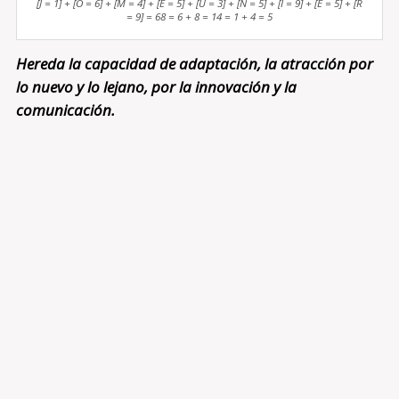
[J = 1] + [O = 6] + [M = 4] + [E = 5] + [U = 3] + [N = 5] + [I = 9] + [E = 5] + [R
= 9] = 68 = 6 + 8 = 14 = 1 + 4 = 5
Hereda la capacidad de adaptación, la atracción por
lo nuevo y lo lejano, por la innovación y la
comunicación.