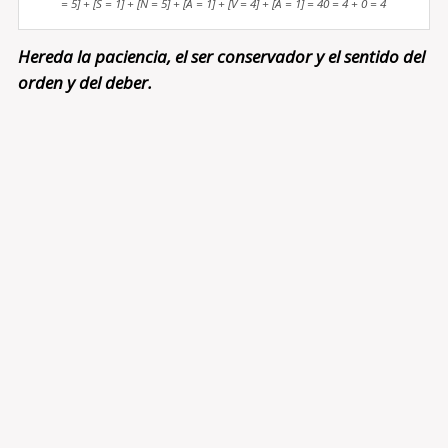
= 5] + [S = 1] + [N = 5] + [A = 1] + [V = 4] + [A = 1] = 40 = 4 + 0 = 4
Hereda la paciencia, el ser conservador y el sentido del
orden y del deber.