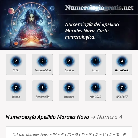
Numerología del apellido
Morales Nava. Carta
numerologica.
?
?
?
?
4
?
?
?
?
?
➔ Número 4
Numerología Apellido Morales Nava
Cálculo: Morales Nava = [M = 4] + [O = 6] + [R = 9] + [A = 1] + [L = 3] + [E