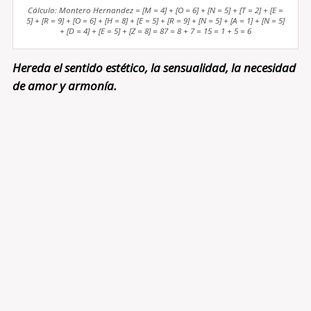
Cálculo: Montero Hernandez = [M = 4] + [O = 6] + [N = 5] + [T = 2] + [E =
5] + [R = 9] + [O = 6] + [H = 8] + [E = 5] + [R = 9] + [N = 5] + [A = 1] + [N = 5]
+ [D = 4] + [E = 5] + [Z = 8] = 87 = 8 + 7 = 15 = 1 + 5 = 6
Hereda el sentido estético, la sensualidad, la necesidad
de amor y armonía.